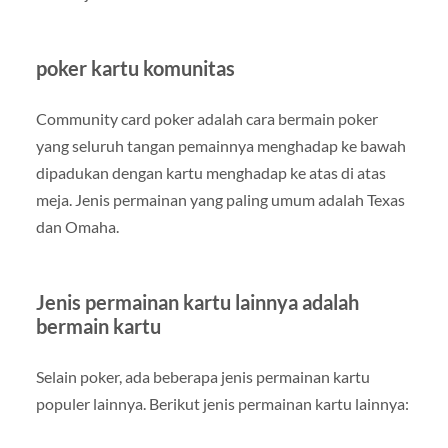
poker kartu komunitas
Community card poker adalah cara bermain poker
yang seluruh tangan pemainnya menghadap ke bawah
dipadukan dengan kartu menghadap ke atas di atas
meja. Jenis permainan yang paling umum adalah Texas
dan Omaha.
Jenis permainan kartu lainnya adalah
bermain kartu
Selain poker, ada beberapa jenis permainan kartu
populer lainnya. Berikut jenis permainan kartu lainnya: