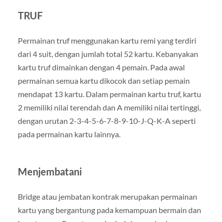
TRUF
Permainan truf menggunakan kartu remi yang terdiri
dari 4 suit, dengan jumlah total 52 kartu. Kebanyakan
kartu truf dimainkan dengan 4 pemain. Pada awal
permainan semua kartu dikocok dan setiap pemain
mendapat 13 kartu. Dalam permainan kartu truf, kartu
2 memiliki nilai terendah dan A memiliki nilai tertinggi,
dengan urutan 2-3-4-5-6-7-8-9-10-J-Q-K-A seperti
pada permainan kartu lainnya.
Menjembatani
Bridge atau jembatan kontrak merupakan permainan
kartu yang bergantung pada kemampuan bermain dan