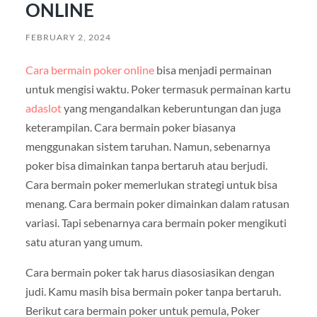
ONLINE
FEBRUARY 2, 2024
Cara bermain poker online
bisa menjadi permainan
untuk mengisi waktu. Poker termasuk permainan kartu
adaslot
yang mengandalkan keberuntungan dan juga
keterampilan. Cara bermain poker biasanya
menggunakan sistem taruhan. Namun, sebenarnya
poker bisa dimainkan tanpa bertaruh atau berjudi.
Cara bermain poker memerlukan strategi untuk bisa
menang. Cara bermain poker dimainkan dalam ratusan
variasi. Tapi sebenarnya cara bermain poker mengikuti
satu aturan yang umum.
Cara bermain poker tak harus diasosiasikan dengan
judi. Kamu masih bisa bermain poker tanpa bertaruh.
Berikut cara bermain poker untuk pemula, Poker