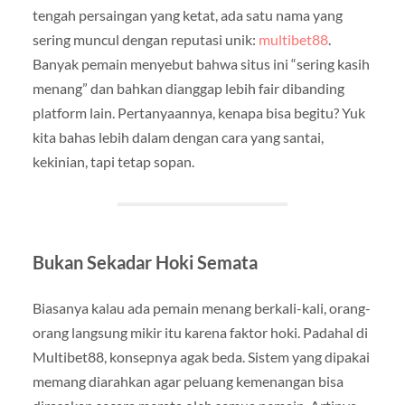
tengah persaingan yang ketat, ada satu nama yang
sering muncul dengan reputasi unik:
multibet88
.
Banyak pemain menyebut bahwa situs ini “sering kasih
menang” dan bahkan dianggap lebih fair dibanding
platform lain. Pertanyaannya, kenapa bisa begitu? Yuk
kita bahas lebih dalam dengan cara yang santai,
kekinian, tapi tetap sopan.
Bukan Sekadar Hoki Semata
Biasanya kalau ada pemain menang berkali-kali, orang-
orang langsung mikir itu karena faktor hoki. Padahal di
Multibet88, konsepnya agak beda. Sistem yang dipakai
memang diarahkan agar peluang kemenangan bisa