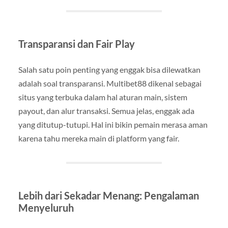
Transparansi dan Fair Play
Salah satu poin penting yang enggak bisa dilewatkan
adalah soal transparansi. Multibet88 dikenal sebagai
situs yang terbuka dalam hal aturan main, sistem
payout, dan alur transaksi. Semua jelas, enggak ada
yang ditutup-tutupi. Hal ini bikin pemain merasa aman
karena tahu mereka main di platform yang fair.
Lebih dari Sekadar Menang: Pengalaman
Menyeluruh