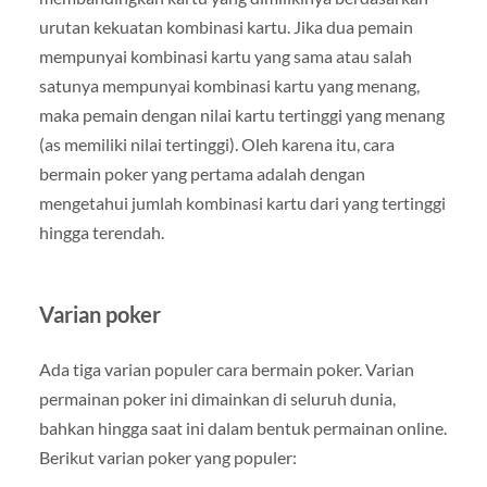
urutan kekuatan kombinasi kartu. Jika dua pemain
mempunyai kombinasi kartu yang sama atau salah
satunya mempunyai kombinasi kartu yang menang,
maka pemain dengan nilai kartu tertinggi yang menang
(as memiliki nilai tertinggi). Oleh karena itu, cara
bermain poker yang pertama adalah dengan
mengetahui jumlah kombinasi kartu dari yang tertinggi
hingga terendah.
Varian poker
Ada tiga varian populer cara bermain poker. Varian
permainan poker ini dimainkan di seluruh dunia,
bahkan hingga saat ini dalam bentuk permainan online.
Berikut varian poker yang populer: