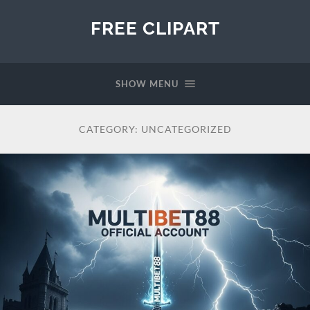
FREE CLIPART
SHOW MENU
CATEGORY:
UNCATEGORIZED