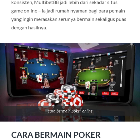
konsisten, Multibet88 jadi lebih dari sekadar situs
game online – ia jadi rumah nyaman bagi para pemain
yang ingin merasakan serunya bermain sekaligus puas
dengan hasilnya.
cara bermain poker online
CARA BERMAIN POKER