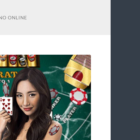
INO ONLINE