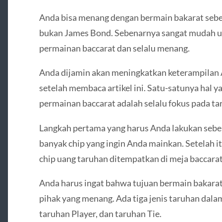
Anda bisa menang dengan bermain bakarat seb
bukan James Bond. Sebenarnya sangat mudah u
permainan baccarat dan selalu menang.
Anda dijamin akan meningkatkan keterampilan 
setelah membaca artikel ini. Satu-satunya hal 
permainan baccarat adalah selalu fokus pada t
Langkah pertama yang harus Anda lakukan seb
banyak chip yang ingin Anda mainkan. Setelah 
chip uang taruhan ditempatkan di meja baccarat
Anda harus ingat bahwa tujuan bermain bakarat
pihak yang menang. Ada tiga jenis taruhan dalam
taruhan Player, dan taruhan Tie.