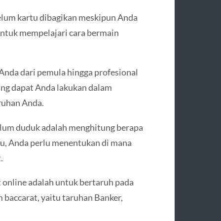
elum kartu dibagikan meskipun Anda
ntuk mempelajari cara bermain
Anda dari pemula hingga profesional
yang dapat Anda lakukan dalam
aruhan Anda.
elum duduk adalah menghitung berapa
itu, Anda perlu menentukan di mana
.
 online adalah untuk bertaruh pada
 baccarat, yaitu taruhan Banker,