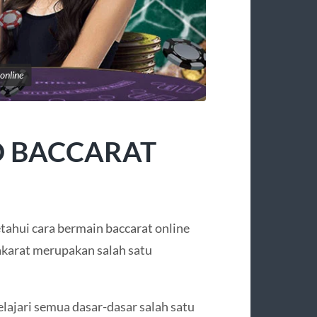
online
O BACCARAT
etahui cara bermain baccarat online
akarat merupakan salah satu
lajari semua dasar-dasar salah satu