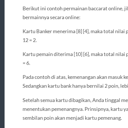
Berikut ini contoh permainan baccarat online, j
bermainnya secara online:
Kartu Banker menerima [8] [4], maka total nilai 
12 = 2.
Kartu pemain diterima [10] [6], maka total nilai
= 6.
Pada contoh di atas, kemenangan akan masuk ke 
Sedangkan kartu bank hanya bernilai 2 poin, lebih
Setelah semua kartu dibagikan, Anda tinggal men
menentukan pemenangnya. Prinsipnya, kartu yan
sembilan poin akan menjadi kartu pemenang.