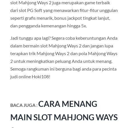
slot Mahjong Ways 2 juga merupakan game terbaik
dari slot PG Soft yang menawarkan fitur-fitur unggulan
seperti grafis menarik, bonus jackpot tingkat lanjut,
dan pengganda kemenangan hingga 5x.
Jadi tunggu apa lagi? Segera coba keberuntungan Anda
dalam bermain slot Mahjong Ways 2 dan jangan lupa
terapkan trik Mahjong Ways 2 dan pola Mahjong Ways
2 untuk meningkatkan peluang Anda untuk menang.
Semoga rangkuman ini berguna bagi anda para pecinta
judi online Hoki108!
CARA MENANG
BACA JUGA :
MAIN SLOT MAHJONG WAYS