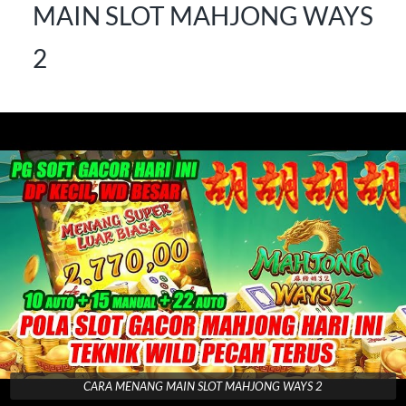
MAIN SLOT MAHJONG WAYS
2
CARA MENANG MAIN SLOT MAHJONG WAYS 2