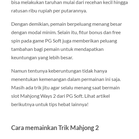
bisa melakukan taruhan mulai dari recehan kecil hingga
ratusan ribu rupiah per putarannya.
Dengan demikian, pemain berpeluang menang besar
dengan modal minim. Selain itu, fitur bonus dan free
spin pada game PG Soft juga memberikan peluang
tambahan bagi pemain untuk mendapatkan
keuntungan yang lebih besar.
Namun tentunya keberuntungan tidak hanya
menentukan kemenangan dalam permainan ini saja.
Masih ada trik jitu agar selalu menang saat bermain
slot Mahjong Ways 2 dari PG Soft. Lihat artikel
berikutnya untuk tips hebat lainnya!
Cara memainkan Trik Mahjong 2