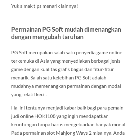
Yuk simak tips menarik lainnya!
Permainan PG Soft mudah dimenangkan
dengan mengubah taruhan
PG Soft merupakan salah satu penyedia game online
terkemuka di Asia yang menyediakan berbagai jenis
game dengan kualitas grafis bagus dan fitur-fitur
menarik. Salah satu kelebihan PG Soft adalah
mudahnya memenangkan permainan dengan modal
yang relatif kecil.
Hal ini tentunya menjadi kabar baik bagi para pemain
judi online HOKI108 yang ingin mendapatkan
keuntungan tanpa harus mengeluarkan banyak modal.
Pada permainan slot Mahjong Ways 2 misalnya, Anda