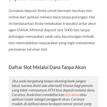
Gunakan deposit Anda untuk bermain taruhan slot
online dari aplikasi melalui dana tanpa potongan. Hal
ini berdasarkan Anda melakukan transaksi antar akun
agen DANA. Minimal deposit slot 5000 dan tanpa
potongan merupakan salah satu keuntungan terbaik
dan memudahkan masyarakat yang ingin memainkan
permainan taruhan slot.
Daftar Slot Melalui Dana Tanpa Akun
Jika anda bergabung tanpa rekening bank jangan
takut, karena disini ada alternatif khusus bagi pemain
yang tidak mempunyai ATM bisa deposit melalui dana.
Caranya, Anda bisa mendaftarkan
slot dana
atau
aplikasi Gojek sebagai pengganti akun. Caranya
mudah, di aplikasi dana terdapat nomor ponsel yang