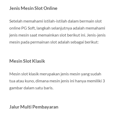
Jenis Mesin Slot Online
Setelah memahami istilah-istilah dalam bermain slot
online PG Soft, langkah selanjutnya adalah memahami
jenis mesin saat memainkan slot berikut ini. Jenis-jenis
mesin pada permainan slot adalah sebagai berikut:
Mesin Slot Klasik
Mesin slot klasik merupakan jenis mesin yang sudah
tua atau kuno, dimana mesin jenis ini hanya memiliki 3
gambar dalam satu baris.
Jalur Multi Pembayaran