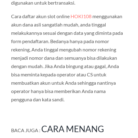
digunakan untuk bertransaksi.
Cara daftar akun slot online
HOKI108
menggunakan
akun dana asli sangatlah mudah, anda tinggal
melakukannya sesuai dengan data yang diminta pada
form pendaftaran. Bedanya hanya pada nomor
rekening, Anda tinggal mengubah nomor rekening
menjadi nomor dana dan semuanya bisa dilakukan
dengan mudah. Jika Anda bingung atau gagal, Anda
bisa meminta kepada operator atau CS untuk
membuatkan akun untuk Anda sehingga nantinya
operator hanya bisa memberikan Anda nama
pengguna dan kata sandi.
CARA MENANG
BACA JUGA :