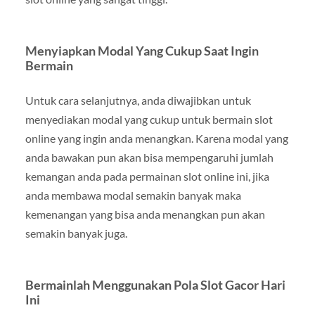
Menyiapkan Modal Yang Cukup Saat Ingin
Bermain
Untuk cara selanjutnya, anda diwajibkan untuk
menyediakan modal yang cukup untuk bermain slot
online yang ingin anda menangkan. Karena modal yang
anda bawakan pun akan bisa mempengaruhi jumlah
kemangan anda pada permainan slot online ini, jika
anda membawa modal semakin banyak maka
kemenangan yang bisa anda menangkan pun akan
semakin banyak juga.
Bermainlah Menggunakan Pola Slot Gacor Hari
Ini