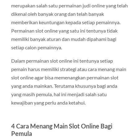
merupakan salah satu permainan judi online yang telah
dikenal oleh banyak orang dan telah banyak
memberikan keuntungan kepada setiap pemainnya.
Permainan slot online yang satu ini tentunya tidak
memiliki banyak aturan dan mudah dipahami bagi
setiap calon pemainnya.
Dalam permainan slot online ini tentunya setiap
pemain harus memiliki strategi atau cara menang main
slot online agar bisa memenangkan permainan slot
yang anda mainkan. Terutama khusunya bagi anda
yang masih pemula, hal ini menjadi salah satu
kewajiban yang perlu anda ketahui.
4 Cara Menang Main Slot Online Bagi
Pemula