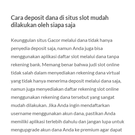
Cara deposit dana di situs slot mudah
dilakukan oleh siapa saja
Keunggulan situs Gacor melalui dana tidak hanya
penyedia deposit saja, namun Anda juga bisa
menggunakan aplikasi daftar slot melalui dana tanpa
rekening bank. Memang benar bahwa judi slot online
tidak salah dalam menyediakan rekening dana virtual
yang tidak hanya menerima deposit melalui dana saja,
namun juga menyediakan daftar rekening slot online
menggunakan rekening dana tersebut yang sangat
mudah dilakukan. Jika Anda ingin mendaftarkan
username menggunakan akun dana, pastikan Anda
memiliki aplikasi terlebih dahulu dan jangan lupa untuk
mengupgrade akun dana Anda ke premium agar dapat