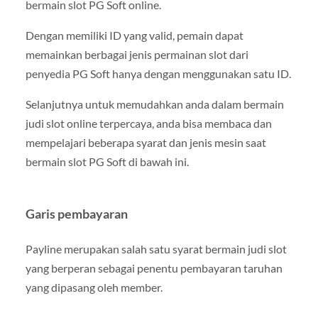
bermain slot PG Soft online.
Dengan memiliki ID yang valid, pemain dapat
memainkan berbagai jenis permainan slot dari
penyedia PG Soft hanya dengan menggunakan satu ID.
Selanjutnya untuk memudahkan anda dalam bermain
judi slot online terpercaya, anda bisa membaca dan
mempelajari beberapa syarat dan jenis mesin saat
bermain slot PG Soft di bawah ini.
Garis pembayaran
Payline merupakan salah satu syarat bermain judi slot
yang berperan sebagai penentu pembayaran taruhan
yang dipasang oleh member.