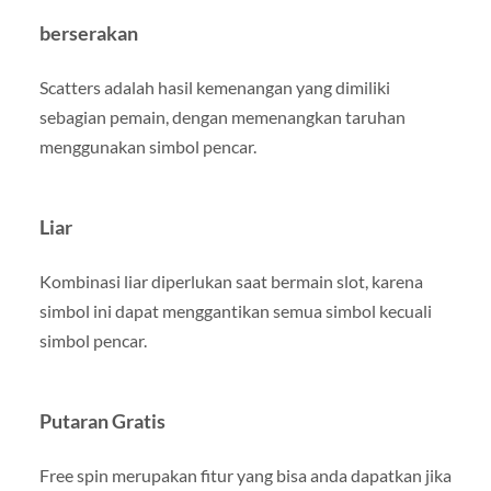
berserakan
Scatters adalah hasil kemenangan yang dimiliki
sebagian pemain, dengan memenangkan taruhan
menggunakan simbol pencar.
Liar
Kombinasi liar diperlukan saat bermain slot, karena
simbol ini dapat menggantikan semua simbol kecuali
simbol pencar.
Putaran Gratis
Free spin merupakan fitur yang bisa anda dapatkan jika