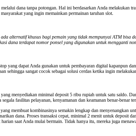
si melalui dana tanpa potongan. Hal ini berdasarkan Anda melakukan t
masyarakat yang ingin memainkan permainan taruhan slot.
ni ada alternatif khusus bagi pemain yang tidak mempunyai ATM bisa 
ikasi dana terdapat nomor ponsel yang digunakan untuk mengganti nom
onstop yang dapat Anda gunakan untuk pembayaran digital kapanpun dan 
an sehingga sangat cocok sebagai solusi cerdas ketika ingin melakukan
a yang menyediakan minimal deposit 5 ribu rupiah untuk satu saldo. Dan
ena segala fasilitas pelayanan, kenyamanan dan keamanan benar-benar ter
yang membuat kombinasinya semakin lengkap dan menyenangkan unt
narikan dana. Proses transaksi cepat, minimal 2 menit untuk deposit 
t harian saat Anda mulai bermain. Tidak hanya itu, mereka juga men