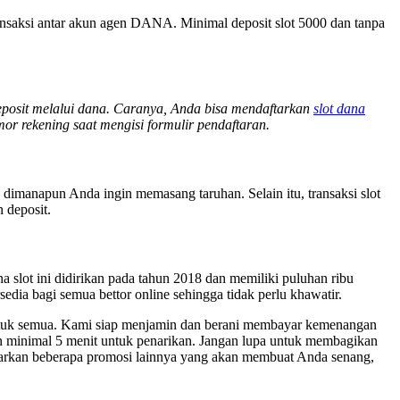
ransaksi antar akun agen DANA. Minimal deposit slot 5000 dan tanpa
deposit melalui dana. Caranya, Anda bisa mendaftarkan
slot dana
or rekening saat mengisi formulir pendaftaran.
dimanapun Anda ingin memasang taruhan. Selain itu, transaksi slot
 deposit.
a slot ini didirikan pada tahun 2018 dan memiliki puluhan ribu
sedia bagi semua bettor online sehingga tidak perlu khawatir.
uk semua. Kami siap menjamin dan berani membayar kemenangan
dan minimal 5 menit untuk penarikan. Jangan lupa untuk membagikan
awarkan beberapa promosi lainnya yang akan membuat Anda senang,