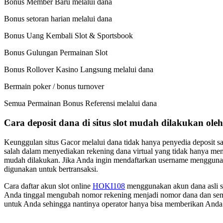
Bonus Member Baru melalui dana
Bonus setoran harian melalui dana
Bonus Uang Kembali Slot & Sportsbook
Bonus Gulungan Permainan Slot
Bonus Rollover Kasino Langsung melalui dana
Bermain poker / bonus turnover
Semua Permainan Bonus Referensi melalui dana
Cara deposit dana di situs slot mudah dilakukan oleh
Keunggulan situs Gacor melalui dana tidak hanya penyedia deposit sa
salah dalam menyediakan rekening dana virtual yang tidak hanya men
mudah dilakukan. Jika Anda ingin mendaftarkan username menggunak
digunakan untuk bertransaksi.
Cara daftar akun slot online
HOKI108
menggunakan akun dana asli sa
Anda tinggal mengubah nomor rekening menjadi nomor dana dan sem
untuk Anda sehingga nantinya operator hanya bisa memberikan Anda