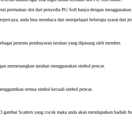
nis permainan slot dari penyedia PG Soft hanya dengan menggunakan 
rpercaya, anda bisa membaca dan mempelajari beberapa syarat dan jeni
n sebagai penentu pembayaran taruhan yang dipasang oleh member.
dengan memenangkan taruhan menggunakan simbol pencar.
 menggantikan semua simbol kecuali simbol pencar.
 3 gambar Scatters yang cocok maka anda akan mendapatkan hadiah fre