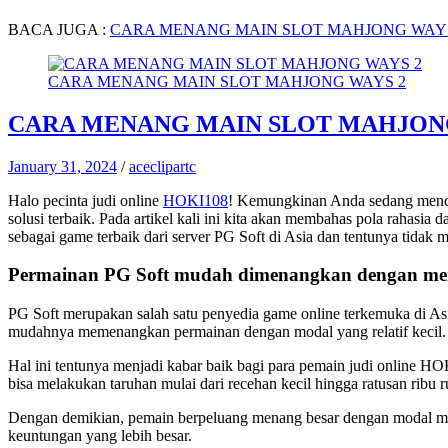
BACA JUGA :
CARA MENANG MAIN SLOT MAHJONG WAY
CARA MENANG MAIN SLOT MAHJONG WAYS 2
CARA MENANG MAIN SLOT MAHJONG
January 31, 2024
/
aceclipartc
Halo pecinta judi online
HOKI108
! Kemungkinan Anda sedang menca
solusi terbaik. Pada artikel kali ini kita akan membahas pola raha
sebagai game terbaik dari server PG Soft di Asia dan tentunya tidak
Permainan PG Soft mudah dimenangkan dengan me
PG Soft merupakan salah satu penyedia game online terkemuka di Asia
mudahnya memenangkan permainan dengan modal yang relatif kecil.
Hal ini tentunya menjadi kabar baik bagi para pemain judi online
bisa melakukan taruhan mulai dari recehan kecil hingga ratusan ribu 
Dengan demikian, pemain berpeluang menang besar dengan modal min
keuntungan yang lebih besar.