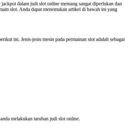
 jackpot dalam judi slot online memang sangat diperlukan dan
rmain slot. Anda dapat menemukan artikel di bawah ini yang
rikut ini. Jenis-jenis mesin pada permainan slot adalah sebagai
anda melakukan taruhan judi slot online.