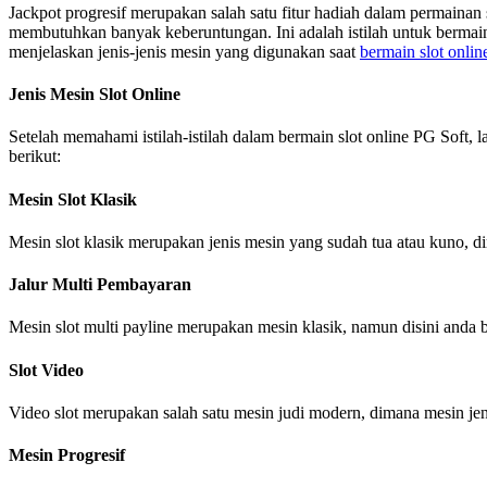
Jackpot progresif merupakan salah satu fitur hadiah dalam permainan
membutuhkan banyak keberuntungan. Ini adalah istilah untuk bermain 
menjelaskan jenis-jenis mesin yang digunakan saat
bermain slot onlin
Jenis Mesin Slot Online
Setelah memahami istilah-istilah dalam bermain slot online PG Soft, 
berikut:
Mesin Slot Klasik
Mesin slot klasik merupakan jenis mesin yang sudah tua atau kuno, di
Jalur Multi Pembayaran
Mesin slot multi payline merupakan mesin klasik, namun disini and
Slot Video
Video slot merupakan salah satu mesin judi modern, dimana mesin jeni
Mesin Progresif