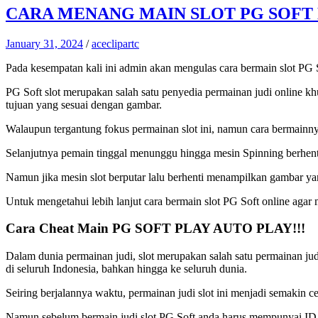
CARA MENANG MAIN SLOT PG SOFT 
January 31, 2024
/
aceclipartc
Pada kesempatan kali ini admin akan mengulas cara bermain slot PG 
PG Soft slot merupakan salah satu penyedia permainan judi online 
tujuan yang sesuai dengan gambar.
Walaupun tergantung fokus permainan slot ini, namun cara bermainny
Selanjutnya pemain tinggal menunggu hingga mesin Spinning berhenti
Namun jika mesin slot berputar lalu berhenti menampilkan gambar 
Untuk mengetahui lebih lanjut cara bermain slot PG Soft online agar 
Cara Cheat Main PG SOFT PLAY AUTO PLAY!!!
Dalam dunia permainan judi, slot merupakan salah satu permainan ju
di seluruh Indonesia, bahkan hingga ke seluruh dunia.
Seiring berjalannya waktu, permainan judi slot ini menjadi semakin c
Namun sebelum bermain judi slot PG Soft anda harus mempunyai ID te