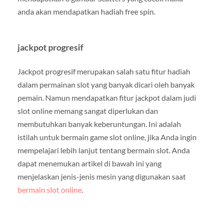
anda akan mendapatkan hadiah free spin.
jackpot progresif
Jackpot progresif merupakan salah satu fitur hadiah
dalam permainan slot yang banyak dicari oleh banyak
pemain. Namun mendapatkan fitur jackpot dalam judi
slot online memang sangat diperlukan dan
membutuhkan banyak keberuntungan. Ini adalah
istilah untuk bermain game slot online, jika Anda ingin
mempelajari lebih lanjut tentang bermain slot. Anda
dapat menemukan artikel di bawah ini yang
menjelaskan jenis-jenis mesin yang digunakan saat
bermain slot online
.