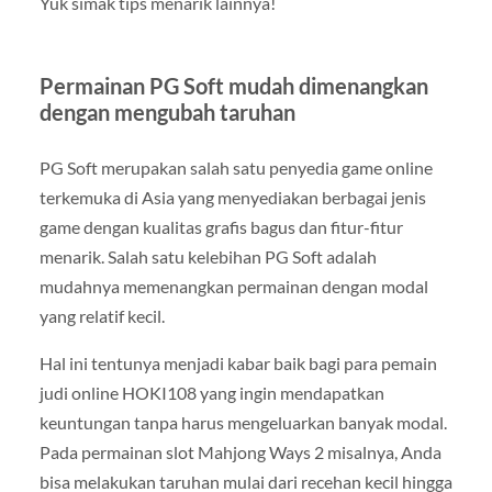
Yuk simak tips menarik lainnya!
Permainan PG Soft mudah dimenangkan
dengan mengubah taruhan
PG Soft merupakan salah satu penyedia game online
terkemuka di Asia yang menyediakan berbagai jenis
game dengan kualitas grafis bagus dan fitur-fitur
menarik. Salah satu kelebihan PG Soft adalah
mudahnya memenangkan permainan dengan modal
yang relatif kecil.
Hal ini tentunya menjadi kabar baik bagi para pemain
judi online HOKI108 yang ingin mendapatkan
keuntungan tanpa harus mengeluarkan banyak modal.
Pada permainan slot Mahjong Ways 2 misalnya, Anda
bisa melakukan taruhan mulai dari recehan kecil hingga