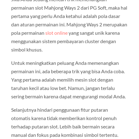
permainan slot Mahjong Ways 2 dari PG Soft, maka hal
pertama yang perlu Anda ketahui adalah pola dasar
dan aturan permainan ini. Mahjong Ways 2 merupakan
pola permainan
slot online
yang sangat unik karena
menggunakan sistem pembayaran cluster dengan
simbol khusus.
Untuk meningkatkan peluang Anda memenangkan
permainan ini, ada beberapa trik yang bisa Anda coba.
Yang pertama adalah memilih mesin slot dengan
taruhan kecil atau low bet. Namun, jangan terlalu
sering bermain karena dapat mengurangi modal Anda.
Selanjutnya hindari penggunaan fitur putaran
otomatis karena tidak memberikan kontrol penuh
terhadap putaran slot. Lebih baik bermain secara
manual dan fokus pada kombinasi simbol tertentu.