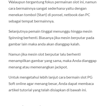
Walaupun tergantung fokus permainan slot ini, namun
cara bermainnya sangat sederhana yaitu dengan
menekan tombol (Start) di ponsel, netbook dan PC
sebagai tempat bermainnya.
Selanjutnya pemain tinggal menunggu hingga mesin
Spinning berhenti. Biasanya jika mesin berputar pada
gambar lain maka anda akan dianggap kalah.
Namun jika mesin slot berputar lalu berhenti
menampilkan gambar yang sama, maka Anda dianggap
menang atau memenangkan jackpot.
Untuk mengetahui lebih lanjut cara bermain slot PG
Soft online agar menang besar, Anda dapat membaca
artikel tutorial yang telah disiapkan di bawah ini.