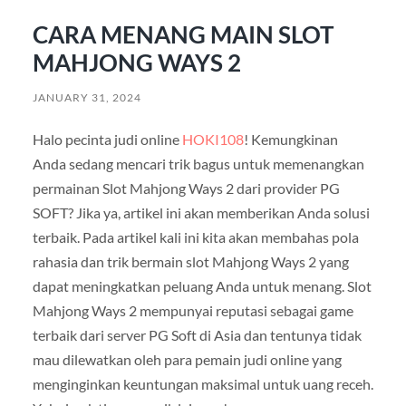
CARA MENANG MAIN SLOT
MAHJONG WAYS 2
JANUARY 31, 2024
Halo pecinta judi online
HOKI108
! Kemungkinan
Anda sedang mencari trik bagus untuk memenangkan
permainan Slot Mahjong Ways 2 dari provider PG
SOFT? Jika ya, artikel ini akan memberikan Anda solusi
terbaik. Pada artikel kali ini kita akan membahas pola
rahasia dan trik bermain slot Mahjong Ways 2 yang
dapat meningkatkan peluang Anda untuk menang. Slot
Mahjong Ways 2 mempunyai reputasi sebagai game
terbaik dari server PG Soft di Asia dan tentunya tidak
mau dilewatkan oleh para pemain judi online yang
menginginkan keuntungan maksimal untuk uang receh.