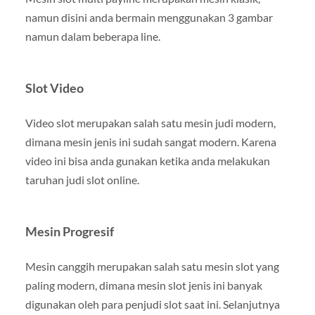
namun disini anda bermain menggunakan 3 gambar
namun dalam beberapa line.
Slot Video
Video slot merupakan salah satu mesin judi modern,
dimana mesin jenis ini sudah sangat modern. Karena
video ini bisa anda gunakan ketika anda melakukan
taruhan judi slot online.
Mesin Progresif
Mesin canggih merupakan salah satu mesin slot yang
paling modern, dimana mesin slot jenis ini banyak
digunakan oleh para penjudi slot saat ini. Selanjutnya