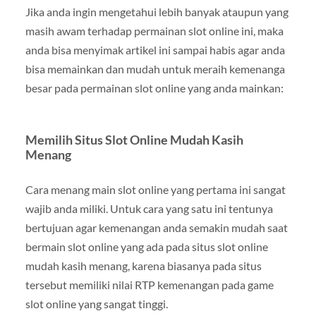
Jika anda ingin mengetahui lebih banyak ataupun yang
masih awam terhadap permainan slot online ini, maka
anda bisa menyimak artikel ini sampai habis agar anda
bisa memainkan dan mudah untuk meraih kemenanga
besar pada permainan slot online yang anda mainkan:
Memilih Situs Slot Online Mudah Kasih
Menang
Cara menang main slot online yang pertama ini sangat
wajib anda miliki. Untuk cara yang satu ini tentunya
bertujuan agar kemenangan anda semakin mudah saat
bermain slot online yang ada pada situs slot online
mudah kasih menang, karena biasanya pada situs
tersebut memiliki nilai RTP kemenangan pada game
slot online yang sangat tinggi.