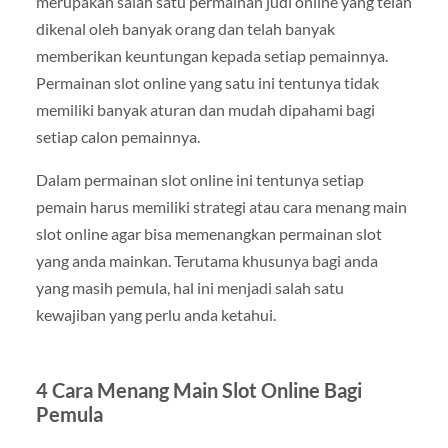
merupakan salah satu permainan judi online yang telah
dikenal oleh banyak orang dan telah banyak
memberikan keuntungan kepada setiap pemainnya.
Permainan slot online yang satu ini tentunya tidak
memiliki banyak aturan dan mudah dipahami bagi
setiap calon pemainnya.
Dalam permainan slot online ini tentunya setiap
pemain harus memiliki strategi atau cara menang main
slot online agar bisa memenangkan permainan slot
yang anda mainkan. Terutama khusunya bagi anda
yang masih pemula, hal ini menjadi salah satu
kewajiban yang perlu anda ketahui.
4 Cara Menang Main Slot Online Bagi
Pemula