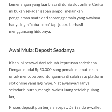
kemenangan yang luar biasa di dunia slot online. Cerita
ini bukan sekadar isapan jempol, melainkan
pengalaman nyata dari seorang pemain yang awalnya
hanya ingin “coba-coba” tapi justru berhasil
mengguncang hidupnya.
Awal Mula: Deposit Seadanya
Kisah ini berawal dari sebuah keputusan sederhana.
Dengan modal Rp50.000, sang pemain memutuskan
untuk mencoba peruntungannya di salah satu platform
slot online yang lagi hype. Niat awalnya? Hanya
sekadar hiburan, mengisi waktu luang setelah pulang
kerja.
Proses deposit pun berjalan cepat. Dari saldo e-wallet