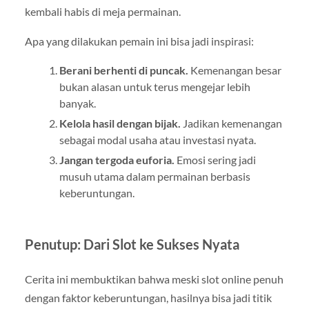
kembali habis di meja permainan.
Apa yang dilakukan pemain ini bisa jadi inspirasi:
Berani berhenti di puncak.
Kemenangan besar
bukan alasan untuk terus mengejar lebih
banyak.
Kelola hasil dengan bijak.
Jadikan kemenangan
sebagai modal usaha atau investasi nyata.
Jangan tergoda euforia.
Emosi sering jadi
musuh utama dalam permainan berbasis
keberuntungan.
Penutup: Dari Slot ke Sukses Nyata
Cerita ini membuktikan bahwa meski slot online penuh
dengan faktor keberuntungan, hasilnya bisa jadi titik