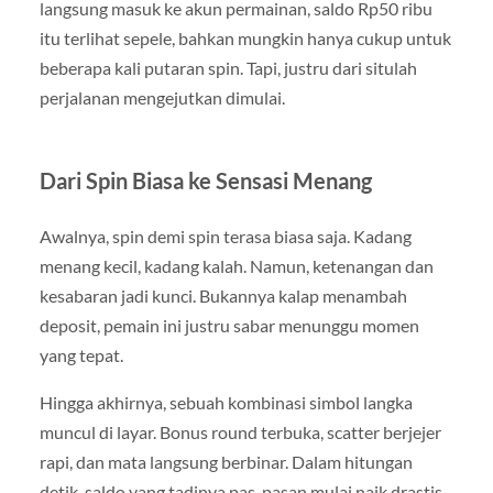
langsung masuk ke akun permainan, saldo Rp50 ribu
itu terlihat sepele, bahkan mungkin hanya cukup untuk
beberapa kali putaran spin. Tapi, justru dari situlah
perjalanan mengejutkan dimulai.
Dari Spin Biasa ke Sensasi Menang
Awalnya, spin demi spin terasa biasa saja. Kadang
menang kecil, kadang kalah. Namun, ketenangan dan
kesabaran jadi kunci. Bukannya kalap menambah
deposit, pemain ini justru sabar menunggu momen
yang tepat.
Hingga akhirnya, sebuah kombinasi simbol langka
muncul di layar. Bonus round terbuka, scatter berjejer
rapi, dan mata langsung berbinar. Dalam hitungan
detik, saldo yang tadinya pas-pasan mulai naik drastis.