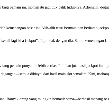
i bagi pemain ini, momen itu jadi titik balik hidupnya. Adrenalin, degu
telah kemenangan besar itu. Alih-alih terus bermain dan berharap jack
ali lagi bisa jackpot”. Tapi tidak dengan dia. Saldo kemenangan langs
ang pemain punya ide lebih cerdas. Puluhan juta hasil jackpot itu di
dagangan—semua dibiayai dari hasil main slot semalam. Kini, usahanya
utusan. Banyak orang yang mungkin bernasib sama—berhasil menang bes