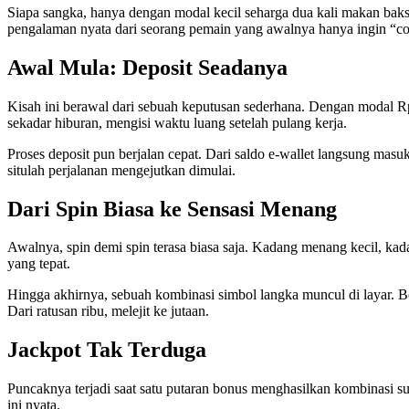
Siapa sangka, hanya dengan modal kecil seharga dua kali makan bakso
pengalaman nyata dari seorang pemain yang awalnya hanya ingin “co
Awal Mula: Deposit Seadanya
Kisah ini berawal dari sebuah keputusan sederhana. Dengan modal R
sekadar hiburan, mengisi waktu luang setelah pulang kerja.
Proses deposit pun berjalan cepat. Dari saldo e-wallet langsung masuk
situlah perjalanan mengejutkan dimulai.
Dari Spin Biasa ke Sensasi Menang
Awalnya, spin demi spin terasa biasa saja. Kadang menang kecil, k
yang tepat.
Hingga akhirnya, sebuah kombinasi simbol langka muncul di layar. Bon
Dari ratusan ribu, melejit ke jutaan.
Jackpot Tak Terduga
Puncaknya terjadi saat satu putaran bonus menghasilkan kombinasi s
ini nyata.