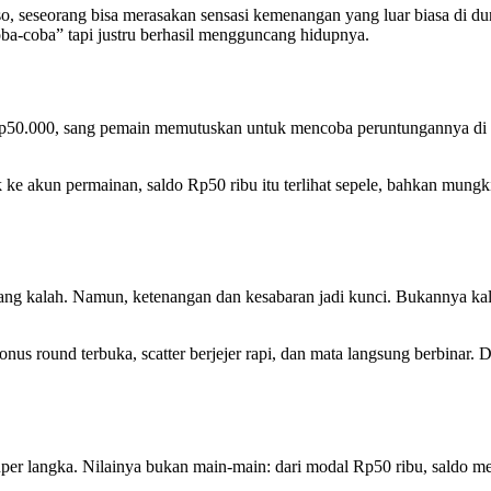
, seseorang bisa merasakan sensasi kemenangan yang luar biasa di duni
ba-coba” tapi justru berhasil mengguncang hidupnya.
p50.000, sang pemain memutuskan untuk mencoba peruntungannya di sal
 ke akun permainan, saldo Rp50 ribu itu terlihat sepele, bahkan mungki
adang kalah. Namun, ketenangan dan kesabaran jadi kunci. Bukannya k
us round terbuka, scatter berjejer rapi, dan mata langsung berbinar. D
uper langka. Nilainya bukan main-main: dari modal Rp50 ribu, saldo 