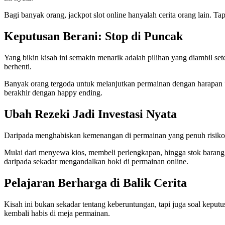
Bagi banyak orang, jackpot slot online hanyalah cerita orang lain. Tap
Keputusan Berani: Stop di Puncak
Yang bikin kisah ini semakin menarik adalah pilihan yang diambil se
berhenti.
Banyak orang tergoda untuk melanjutkan permainan dengan harapan “sek
berakhir dengan happy ending.
Ubah Rezeki Jadi Investasi Nyata
Daripada menghabiskan kemenangan di permainan yang penuh risiko, s
Mulai dari menyewa kios, membeli perlengkapan, hingga stok barang 
daripada sekadar mengandalkan hoki di permainan online.
Pelajaran Berharga di Balik Cerita
Kisah ini bukan sekadar tentang keberuntungan, tapi juga soal kep
kembali habis di meja permainan.