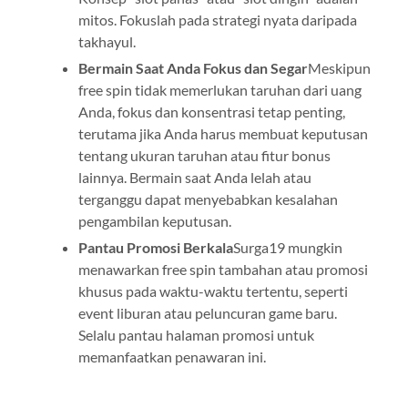
mitos. Fokuslah pada strategi nyata daripada
takhayul.
Bermain Saat Anda Fokus dan Segar
Meskipun
free spin tidak memerlukan taruhan dari uang
Anda, fokus dan konsentrasi tetap penting,
terutama jika Anda harus membuat keputusan
tentang ukuran taruhan atau fitur bonus
lainnya. Bermain saat Anda lelah atau
terganggu dapat menyebabkan kesalahan
pengambilan keputusan.
Pantau Promosi Berkala
Surga19 mungkin
menawarkan free spin tambahan atau promosi
khusus pada waktu-waktu tertentu, seperti
event liburan atau peluncuran game baru.
Selalu pantau halaman promosi untuk
memanfaatkan penawaran ini.