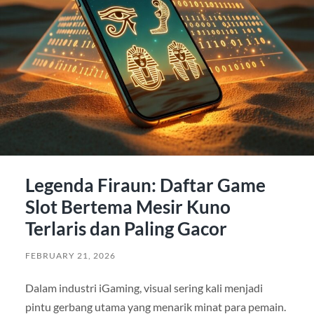
Legenda Firaun: Daftar Game
Slot Bertema Mesir Kuno
Terlaris dan Paling Gacor
FEBRUARY 21, 2026
Dalam industri iGaming, visual sering kali menjadi
pintu gerbang utama yang menarik minat para pemain.