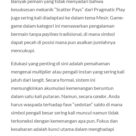
Banyak pemain yang tidak menyadari bahwa
kesuksesan mekanik “Scatter Pays” dari Pragmatic Play
juga sering kali diadaptasi ke dalam tema Mesir. Game-
game dalam kategori ini menawarkan pengalaman
bermain tanpa
paylines
tradisional, di mana simbol
dapat pecah di posisi mana pun asalkan jumlahnya
mencukupi.
Edukasi yang penting di sini adalah pemahaman
mengenai
multiplier
atau pengali instan yang sering kali
jatuh dari langit. Secara formal, sistem ini
memungkinkan akumulasi kemenangan beruntun
dalam satu kali putaran. Namun, secara
candor
, Anda
harus waspada terhadap fase “sedotan” saldo di mana
simbol pengali besar sering kali muncul namun tidak
terkoneksi dengan kemenangan apa pun. Fokus dan
kesabaran adalah kunci utama dalam menghadapi