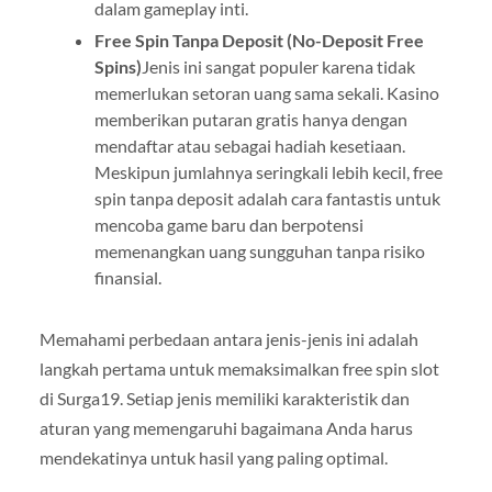
dalam gameplay inti.
Free Spin Tanpa Deposit (No-Deposit Free
Spins)
Jenis ini sangat populer karena tidak
memerlukan setoran uang sama sekali. Kasino
memberikan putaran gratis hanya dengan
mendaftar atau sebagai hadiah kesetiaan.
Meskipun jumlahnya seringkali lebih kecil, free
spin tanpa deposit adalah cara fantastis untuk
mencoba game baru dan berpotensi
memenangkan uang sungguhan tanpa risiko
finansial.
Memahami perbedaan antara jenis-jenis ini adalah
langkah pertama untuk memaksimalkan free spin slot
di Surga19. Setiap jenis memiliki karakteristik dan
aturan yang memengaruhi bagaimana Anda harus
mendekatinya untuk hasil yang paling optimal.