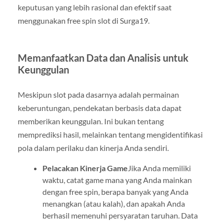
keputusan yang lebih rasional dan efektif saat
menggunakan free spin slot di Surga19.
Memanfaatkan Data dan Analisis untuk
Keunggulan
Meskipun slot pada dasarnya adalah permainan
keberuntungan, pendekatan berbasis data dapat
memberikan keunggulan. Ini bukan tentang
memprediksi hasil, melainkan tentang mengidentifikasi
pola dalam perilaku dan kinerja Anda sendiri.
Pelacakan Kinerja Game
Jika Anda memiliki
waktu, catat game mana yang Anda mainkan
dengan free spin, berapa banyak yang Anda
menangkan (atau kalah), dan apakah Anda
berhasil memenuhi persyaratan taruhan. Data