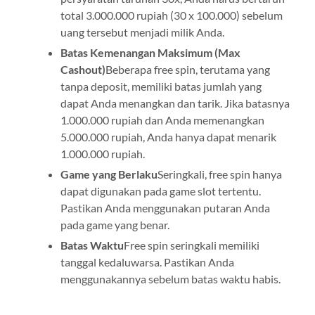
total 3.000.000 rupiah (30 x 100.000) sebelum
uang tersebut menjadi milik Anda.
Batas Kemenangan Maksimum (Max
Cashout)
Beberapa free spin, terutama yang
tanpa deposit, memiliki batas jumlah yang
dapat Anda menangkan dan tarik. Jika batasnya
1.000.000 rupiah dan Anda memenangkan
5.000.000 rupiah, Anda hanya dapat menarik
1.000.000 rupiah.
Game yang Berlaku
Seringkali, free spin hanya
dapat digunakan pada game slot tertentu.
Pastikan Anda menggunakan putaran Anda
pada game yang benar.
Batas Waktu
Free spin seringkali memiliki
tanggal kedaluwarsa. Pastikan Anda
menggunakannya sebelum batas waktu habis.