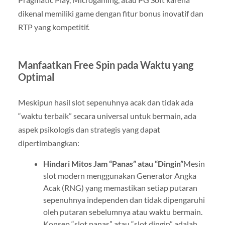
dikenal memiliki game dengan fitur bonus inovatif dan
RTP yang kompetitif.
Manfaatkan Free Spin pada Waktu yang
Optimal
Meskipun hasil slot sepenuhnya acak dan tidak ada
“waktu terbaik” secara universal untuk bermain, ada
aspek psikologis dan strategis yang dapat
dipertimbangkan:
Hindari Mitos Jam “Panas” atau “Dingin”
Mesin
slot modern menggunakan Generator Angka
Acak (RNG) yang memastikan setiap putaran
sepenuhnya independen dan tidak dipengaruhi
oleh putaran sebelumnya atau waktu bermain.
Konsep “slot panas” atau “slot dingin” adalah