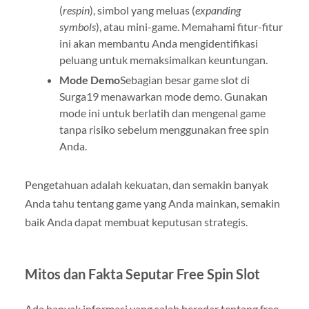
(
respin
), simbol yang meluas (
expanding
symbols
), atau mini-game. Memahami fitur-fitur
ini akan membantu Anda mengidentifikasi
peluang untuk memaksimalkan keuntungan.
Mode Demo
Sebagian besar game slot di
Surga19 menawarkan mode demo. Gunakan
mode ini untuk berlatih dan mengenal game
tanpa risiko sebelum menggunakan free spin
Anda.
Pengetahuan adalah kekuatan, dan semakin banyak
Anda tahu tentang game yang Anda mainkan, semakin
baik Anda dapat membuat keputusan strategis.
Mitos dan Fakta Seputar Free Spin Slot
Ada banyak informasi yang salah beredar tentang free