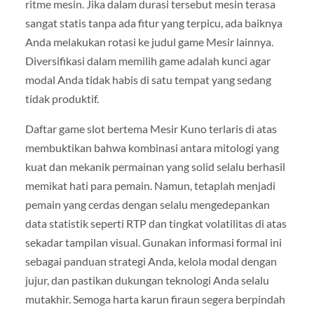
ritme mesin. Jika dalam durasi tersebut mesin terasa
sangat statis tanpa ada fitur yang terpicu, ada baiknya
Anda melakukan rotasi ke judul game Mesir lainnya.
Diversifikasi dalam memilih game adalah kunci agar
modal Anda tidak habis di satu tempat yang sedang
tidak produktif.
Daftar game slot bertema Mesir Kuno terlaris di atas
membuktikan bahwa kombinasi antara mitologi yang
kuat dan mekanik permainan yang solid selalu berhasil
memikat hati para pemain. Namun, tetaplah menjadi
pemain yang cerdas dengan selalu mengedepankan
data statistik seperti RTP dan tingkat volatilitas di atas
sekadar tampilan visual. Gunakan informasi formal ini
sebagai panduan strategi Anda, kelola modal dengan
jujur, dan pastikan dukungan teknologi Anda selalu
mutakhir. Semoga harta karun firaun segera berpindah