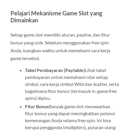
Pelajari Mekanisme Game Slot yang
Dimainkan
Setiap game slot memiliki aturan, payline, dan fitur
bonus yang unik. Sebelum menggunakan free spin
Anda, luangkan waktu untuk memahami cara kerja
game tersebut.
Tabel Pembayaran (Paytable)
Lihat tabel
pembayaran untuk memahami nilai setiap
simbol, cara kerja simbol Wild dan Scatter, serta
bagaimana fitur bonus (termasuk in-game free
spins) dipicu.
Fitur Bonus
Banyak game slot menawarkan
fitur bonus yang dapat meningkatkan potensi
kemenangan Anda selama free spin. Ini bisa
berupa pengganda (
multipliers
), putaran ulang