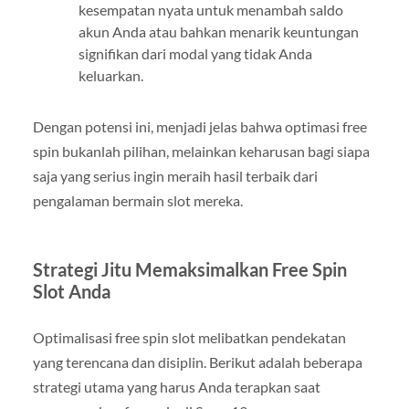
kesempatan nyata untuk menambah saldo
akun Anda atau bahkan menarik keuntungan
signifikan dari modal yang tidak Anda
keluarkan.
Dengan potensi ini, menjadi jelas bahwa optimasi free
spin bukanlah pilihan, melainkan keharusan bagi siapa
saja yang serius ingin meraih hasil terbaik dari
pengalaman bermain slot mereka.
Strategi Jitu Memaksimalkan Free Spin
Slot Anda
Optimalisasi free spin slot melibatkan pendekatan
yang terencana dan disiplin. Berikut adalah beberapa
strategi utama yang harus Anda terapkan saat