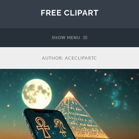
FREE CLIPART
SHOW MENU
AUTHOR:
ACECLIPARTC