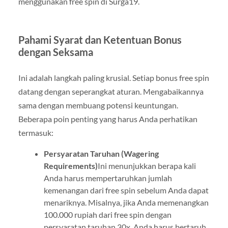
menggunakan free spin di Surga19.
Pahami Syarat dan Ketentuan Bonus
dengan Seksama
Ini adalah langkah paling krusial. Setiap bonus free spin
datang dengan seperangkat aturan. Mengabaikannya
sama dengan membuang potensi keuntungan.
Beberapa poin penting yang harus Anda perhatikan
termasuk:
Persyaratan Taruhan (Wagering
Requirements)
Ini menunjukkan berapa kali
Anda harus mempertaruhkan jumlah
kemenangan dari free spin sebelum Anda dapat
menariknya. Misalnya, jika Anda memenangkan
100.000 rupiah dari free spin dengan
persyaratan taruhan 30x, Anda harus bertaruh