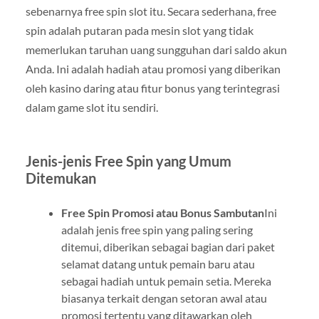
sebenarnya free spin slot itu. Secara sederhana, free
spin adalah putaran pada mesin slot yang tidak
memerlukan taruhan uang sungguhan dari saldo akun
Anda. Ini adalah hadiah atau promosi yang diberikan
oleh kasino daring atau fitur bonus yang terintegrasi
dalam game slot itu sendiri.
Jenis-jenis Free Spin yang Umum
Ditemukan
Free Spin Promosi atau Bonus Sambutan
Ini
adalah jenis free spin yang paling sering
ditemui, diberikan sebagai bagian dari paket
selamat datang untuk pemain baru atau
sebagai hadiah untuk pemain setia. Mereka
biasanya terkait dengan setoran awal atau
promosi tertentu yang ditawarkan oleh