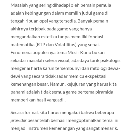
Masalah yang sering dihadapi oleh pemain pemula
adalah kebingungan dalam memilih judul game di
tengah ribuan opsi yang tersedia. Banyak pemain
akhirnya terjebak pada game yang hanya
mengandalkan estetika tanpa memiliki fondasi
matematika (RTP dan Volatilitas) yang sehat.
Fenomena populernya tema Mesir Kuno bukan
sekadar masalah selera visual; ada daya tarik psikologis
mengenai harta karun tersembunyi dan mitologi dewa-
dewi yang secara tidak sadar memicu ekspektasi
kemenangan besar. Namun, kejujuran yang harus kita
pahami adalah tidak semua game bertema piramida
memberikan hasil yang adil.
Secara formal, kita harus mengakui bahwa beberapa
provider
besar telah berhasil mengoptimalkan tema ini
menjadi instrumen kemenangan yang sangat menarik.