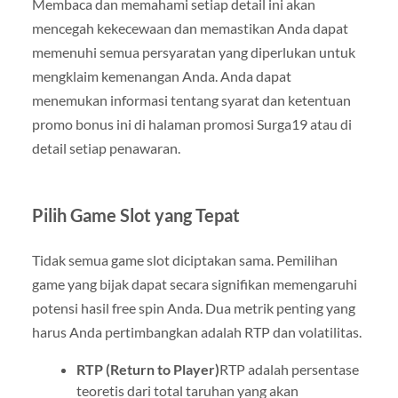
Membaca dan memahami setiap detail ini akan
mencegah kekecewaan dan memastikan Anda dapat
memenuhi semua persyaratan yang diperlukan untuk
mengklaim kemenangan Anda. Anda dapat
menemukan informasi tentang syarat dan ketentuan
promo bonus ini di halaman promosi Surga19 atau di
detail setiap penawaran.
Pilih Game Slot yang Tepat
Tidak semua game slot diciptakan sama. Pemilihan
game yang bijak dapat secara signifikan memengaruhi
potensi hasil free spin Anda. Dua metrik penting yang
harus Anda pertimbangkan adalah RTP dan volatilitas.
RTP (Return to Player)
RTP adalah persentase
teoretis dari total taruhan yang akan