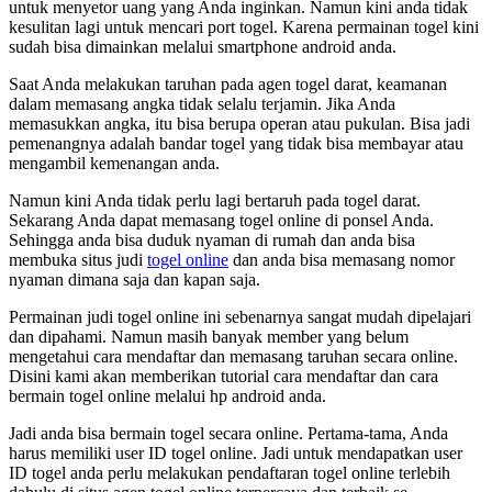
untuk menyetor uang yang Anda inginkan. Namun kini anda tidak
kesulitan lagi untuk mencari port togel. Karena permainan togel kini
sudah bisa dimainkan melalui smartphone android anda.
Saat Anda melakukan taruhan pada agen togel darat, keamanan
dalam memasang angka tidak selalu terjamin. Jika Anda
memasukkan angka, itu bisa berupa operan atau pukulan. Bisa jadi
pemenangnya adalah bandar togel yang tidak bisa membayar atau
mengambil kemenangan anda.
Namun kini Anda tidak perlu lagi bertaruh pada togel darat.
Sekarang Anda dapat memasang togel online di ponsel Anda.
Sehingga anda bisa duduk nyaman di rumah dan anda bisa
membuka situs judi
togel online
dan anda bisa memasang nomor
nyaman dimana saja dan kapan saja.
Permainan judi togel online ini sebenarnya sangat mudah dipelajari
dan dipahami. Namun masih banyak member yang belum
mengetahui cara mendaftar dan memasang taruhan secara online.
Disini kami akan memberikan tutorial cara mendaftar dan cara
bermain togel online melalui hp android anda.
Jadi anda bisa bermain togel secara online. Pertama-tama, Anda
harus memiliki user ID togel online. Jadi untuk mendapatkan user
ID togel anda perlu melakukan pendaftaran togel online terlebih