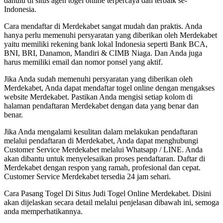
dahulu di situs agen togel online terpercaya dan terbaik se-
Indonesia.
Cara mendaftar di Merdekabet sangat mudah dan praktis. Anda
hanya perlu memenuhi persyaratan yang diberikan oleh Merdekabet
yaitu memiliki rekening bank lokal Indonesia seperti Bank BCA,
BNI, BRI, Danamon, Mandiri & CIMB Niaga. Dan Anda juga
harus memiliki email dan nomor ponsel yang aktif.
Jika Anda sudah memenuhi persyaratan yang diberikan oleh
Merdekabet, Anda dapat mendaftar togel online dengan mengakses
website Merdekabet. Pastikan Anda mengisi setiap kolom di
halaman pendaftaran Merdekabet dengan data yang benar dan
benar.
Jika Anda mengalami kesulitan dalam melakukan pendaftaran
melalui pendaftaran di Merdekabet, Anda dapat menghubungi
Customer Service Merdekabet melalui Whatsapp / LINE. Anda
akan dibantu untuk menyelesaikan proses pendaftaran. Daftar di
Merdekabet dengan respon yang ramah, profesional dan cepat.
Customer Service Merdekabet tersedia 24 jam sehari.
Cara Pasang Togel Di Situs Judi Togel Online Merdekabet. Disini
akan dijelaskan secara detail melalui penjelasan dibawah ini, semoga
anda memperhatikannya.